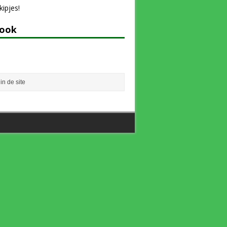
ipjes!
book