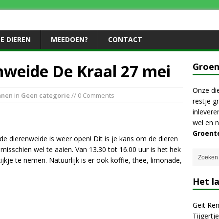
E DIEREN
MEEDOEN?
CONTACT
nweide De Kraal 27 mei
Groen
Onze die
anen
in
Geen categorie
// 0 Comments
restje g
inlevere
wel en n
Groent
de dierenweide is weer open! Dit is je kans om de dieren
 misschien wel te aaien. Van 13.30 tot 16.00 uur is het hek
kje te nemen. Natuurlijk is er ook koffie, thee, limonade,
Het l
Geit Re
Tijgertj