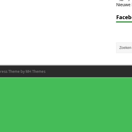
Nieuwe k
Face
Press Theme by
MH Themes