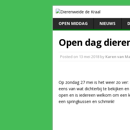
OPEN MIDDAG
NIEUWS
D
Open dag diere
Posted on
13 mei 2018
by
Karen van M
Op zondag 27 mei is het weer zo ver: 
eens van wat dichterbij te bekijken en
open en is iedereen welkom om een kij
een springkussen en schmink!