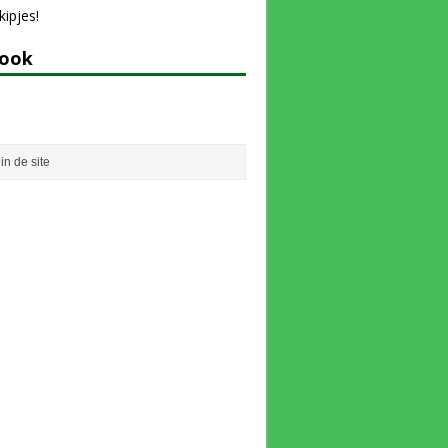
ipjes!
book