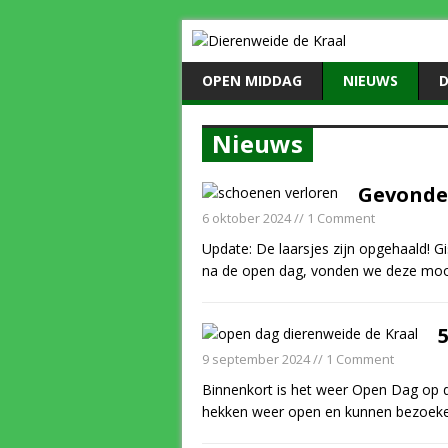
OPEN MIDDAG
NIEUWS
D
Nieuws
Gevonde
6 oktober 2024
// 1 Comment
Update: De laarsjes zijn opgehaald! G
na de open dag, vonden we deze mooi
9 september 2024
// 1 Comment
Binnenkort is het weer Open Dag op 
hekken weer open en kunnen bezoeke