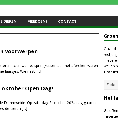
E DIEREN
MEEDOEN?
CONTACT
Groen
Onze die
n voorwerpen
restje g
inlevere
isteren, toen we het springkussen aan het afbreken waren
wel en n
e laarsjes. Wie mist
[…]
Groent
5 oktober Open Dag!
Het l
de Dierenweide. Op zaterdag 5 oktober 2024 dag gaan de
rs de dieren
[…]
Geit Re
Tijgertj